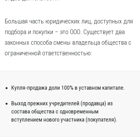
Курган
Х
Курск
Хабаровск
Большая часть юридических лиц, доступных для
Л
Ч
Липецк
подбора и покупки – это ООО. Существует два
Чебоксары
М
законных способа смены владельца общества с
Челябинск
Магнитогорск
Череповец
ограниченной ответственностью:
Махачкала
Чита
Мурманск
Я
Н
Ярославль
Набережные Челны
Купля-продажа доли 100% в уставном капитале.
Нижний Новгород
Нижний Тагил
Выход прежних учредителей (продавца) из
Новокузнецк
состава общества с одновременным
Новосибирск
вступлением нового участника (покупателя).