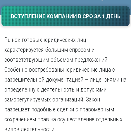
Саратов
Волгоград
Севастополь
Воронеж
ВСТУПЛЕНИЕ КОМПАНИИ В СРО ЗА 1 ДЕНЬ
Симферополь
Е
Смоленск
Екатеринбург
Сочи
Рынок готовых юридических лиц
Ставрополь
И
характеризуется большим спросом и
Т
Иваново
Ижевск
соответствующим объемом предложений.
Тамбов
Иркутск
Тверь
Особенно востребованы юридические лица с
Тольятти
К
разрешительной документацией – лицензиями на
Томск
Казань
Тула
определенную деятельность и допусками
Калининград
Тюмень
саморегулируемых организаций. Закон
Калуга
У
Кемерово
разрешает подобные сделки с правомерным
Киров
Улан-Удэ
сохранением прав на осуществление отдельных
Краснодар
Ульяновск
Красноярск
Уфа
видов деятельности.