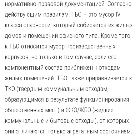
нормативно-правовой документацией. Согласно
Курган
Х
Курск
действующим правилам, ТБО – это мусор IV
Хабаровск
Л
класса опасности, который собирается из жилых
Ч
Липецк
домов и помещений офисного типа. Кроме того,
Чебоксары
М
Челябинск
к ТБО относится мусор производственных
Магнитогорск
Череповец
корпусов, но только в том случае, если его
Махачкала
Чита
Мурманск
компонентный состав приближен к отходам
Я
Н
жилых помещений. ТБО также приравнивается к
Ярославль
Набережные Челны
ТКО (твердым коммунальным отходам,
Нижний Новгород
образующимся в результате функционирования
Нижний Тагил
Новокузнецк
общественных мест) и ЖКО/ЖБО (жидкие
Новосибирск
коммунальные и бытовые отходы), от которых
они отличаются только агрегатным состоянием.