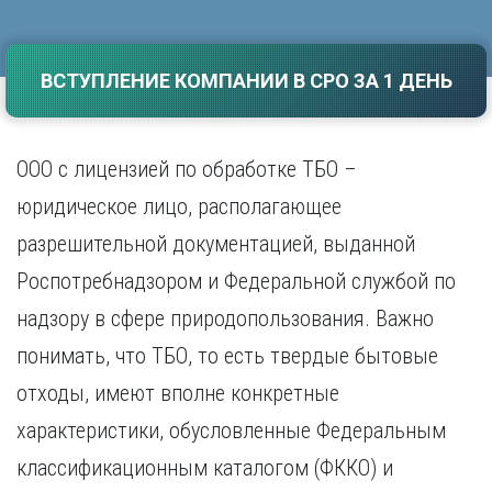
Саратов
Волгоград
Севастополь
Воронеж
Симферополь
ВСТУПЛЕНИЕ КОМПАНИИ В СРО ЗА 1 ДЕНЬ
Е
Смоленск
Екатеринбург
Сочи
Ставрополь
И
ООО с лицензией по обработке ТБО –
Т
Иваново
юридическое лицо, располагающее
Ижевск
Тамбов
разрешительной документацией, выданной
Иркутск
Тверь
Тольятти
Роспотребнадзором и Федеральной службой по
К
Томск
надзору в сфере природопользования. Важно
Казань
Тула
Калининград
понимать, что ТБО, то есть твердые бытовые
Тюмень
Калуга
отходы, имеют вполне конкретные
У
Кемерово
Киров
Улан-Удэ
характеристики, обусловленные Федеральным
Краснодар
Ульяновск
классификационным каталогом (ФККО) и
Красноярск
Уфа