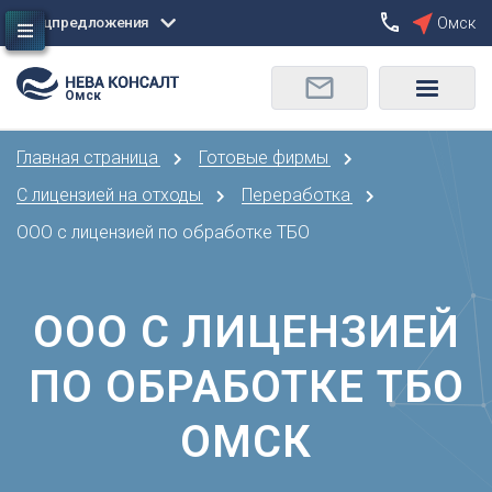
Спецпредложения
Омск
Сбросить
Омск
О
Москва
Санкт-Петербург
Омск
Главная страница
Готовые фирмы
Орел
А
Оренбург
С лицензией на отходы
Переработка
Архангельск
П
ООО с лицензией по обработке ТБО
Астрахань
Пенза
Б
Пермь
Барнаул
ООО С ЛИЦЕНЗИЕЙ
Р
Белгород
Ростов-на-Дону
Брянск
ПО ОБРАБОТКЕ ТБО
Рязань
В
С
ОМСК
Владивосток
Самара
Владикавказ
Саранск
Владимир