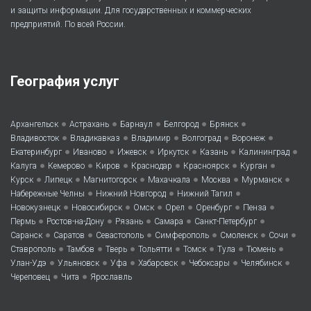
и защиты информации. Для государственных и коммерческих
предприятий. По всей России.
География услуг
•
•
•
•
•
Архангельск
Астрахань
Барнаул
Белгород
Брянск
•
•
•
•
•
Владивосток
Владикавказ
Владимир
Волгоград
Воронеж
•
•
•
•
•
•
Екатеринбург
Иваново
Ижевск
Иркутск
Казань
Калининград
•
•
•
•
•
•
Калуга
Кемерово
Киров
Краснодар
Красноярск
Курган
•
•
•
•
•
•
Курск
Липецк
Магнитогорск
Махачкала
Москва
Мурманск
•
•
•
Набережные Челны
Нижний Новгород
Нижний Тагил
•
•
•
•
•
•
Новокузнецк
Новосибирск
Омск
Орел
Оренбург
Пенза
•
•
•
•
•
Пермь
Ростов-на-Дону
Рязань
Самара
Санкт-Петербург
•
•
•
•
•
•
Саранск
Саратов
Севастополь
Симферополь
Смоленск
Сочи
•
•
•
•
•
•
•
Ставрополь
Тамбов
Тверь
Тольятти
Томск
Тула
Тюмень
•
•
•
•
•
•
Улан-Удэ
Ульяновск
Уфа
Хабаровск
Чебоксары
Челябинск
•
•
Череповец
Чита
Ярославль