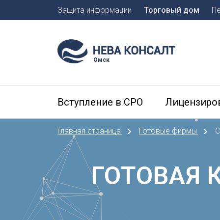
Защита информации
Торговый дом
П
Москва
Санкт-П
Омск
А
Арханге
Вступление в СРО
Лицензиро
Астраха
Б
Главная страница
Готовые фирмы
С
Барнаул
Белгоро
Брянск
ГОТОВАЯ 
В
Владиво
Владика
Владим