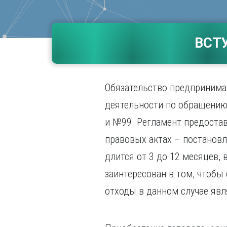
Волгогр
Вороне
ВСТ
Е
Екатери
И
Обязательство предпринима
Иванов
Ижевск
деятельности по обращению
Иркутск
и №99. Регламент предоста
правовых актах – постановл
длится от 3 до 12 месяцев, 
заинтересован в том, чтобы
отходы в данном случае явл