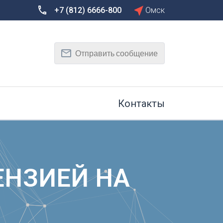
+7 (812) 6666-800
Омск
Сбросить
Т
Отправить сообщение
Тамбов
Тверь
рг
Тольятти
Томск
Контакты
Тула
Тюмень
У
Улан-Удэ
на-Дону
Ульяновск
ЕНЗИЕЙ НА
Уфа
Х
Хабаровск
к