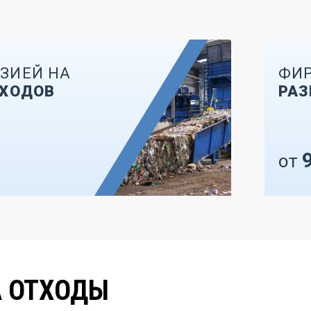
ЗИЕЙ НА
ФИР
ТХОДОВ
РАЗ
от
А ОТХОДЫ