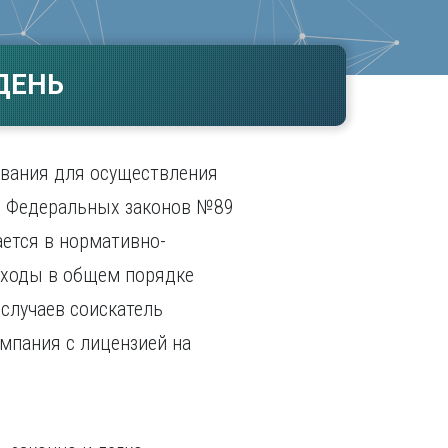
Ч
в
ополь
Чебоксары
ополь
Челябинск
ДЕНЬ
ск
Череповец
Чита
поль
Я
ования для осуществления
Ярославль
м Федеральных законов №89
ется в нормативно-
отходы в общем порядке
 случаев соискатель
омпания с лицензией на