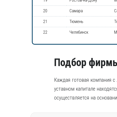
19
Ростов-на-Дону
М
20
Самара
С
21
Тюмень
Т
22
Челябинск
М
Подбор фирм
Каждая готовая компания с 
уставном капитале находятс
осуществляется на основани