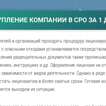
Магнитогорск
Сарато
ад
Махачкала
Севаст
ж
Мурманск
Симфер
УПЛЕНИЕ КОМПАНИИ В СРО ЗА 1 
Н
Смолен
нбург
Набережные Челны
Сочи
Нижний Новгород
Ставро
Нижний Тагил
телей и организаций проходить процедуру лицензир
о
Новокузнецк
 с опасными отходами устанавливается посредство
Новосибирск
вления разрешительных документов также прописыва
ениях, инструкциях и др. Оформление лицензии на 
в зависимости от видов деятельности. Однако в ряде
 стать лицензиатом в более сжатые сроки. Готовая к
яется выходом из ситуации.