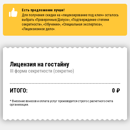
Есть предложение лучше!
Для получения скидки на «лицензирование под ключ» осталось
выбрать
«Проверочные/Допуск», «Подтверждение степени
секретности», «Обучение», «Специальная экспертиза»,
«Лицензионное дело»
.
Лицензия на гостайну
I
II форма секретности (
секретно
)
Проверочные/Допуск
Подтверждение степени секретности
Обучение
Специальная экспертиза
Лицензионное дело
Срочное получение
1 000 000
150 000
200 000
250 000
700 000
60 000
₽
₽
₽
₽
₽
₽
срок: 2.5 месяца
срок: 2 недели
срок: 2 недели
срок: 2 недели
срок: 2 месяца
ИТОГО:
0
₽
Промежуточный итог:
15000
₽
Ваша персональна скидка
-
15000
₽
* Внесение взносов и оплата услуг производятся строго с расчетного счета
организации.
ОФОРМИТЬ ЗА
1 ДЕНЬ