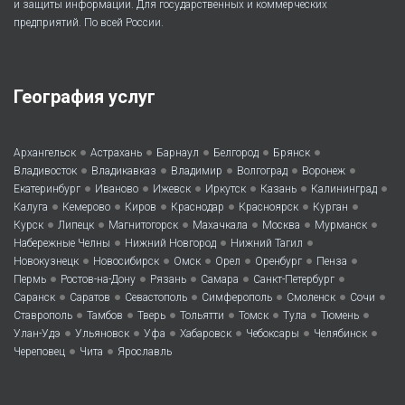
и защиты информации. Для государственных и коммерческих
предприятий. По всей России.
География услуг
•
•
•
•
•
Архангельск
Астрахань
Барнаул
Белгород
Брянск
•
•
•
•
•
Владивосток
Владикавказ
Владимир
Волгоград
Воронеж
•
•
•
•
•
•
Екатеринбург
Иваново
Ижевск
Иркутск
Казань
Калининград
•
•
•
•
•
•
Калуга
Кемерово
Киров
Краснодар
Красноярск
Курган
•
•
•
•
•
•
Курск
Липецк
Магнитогорск
Махачкала
Москва
Мурманск
•
•
•
Набережные Челны
Нижний Новгород
Нижний Тагил
•
•
•
•
•
•
Новокузнецк
Новосибирск
Омск
Орел
Оренбург
Пенза
•
•
•
•
•
Пермь
Ростов-на-Дону
Рязань
Самара
Санкт-Петербург
•
•
•
•
•
•
Саранск
Саратов
Севастополь
Симферополь
Смоленск
Сочи
•
•
•
•
•
•
•
Ставрополь
Тамбов
Тверь
Тольятти
Томск
Тула
Тюмень
•
•
•
•
•
•
Улан-Удэ
Ульяновск
Уфа
Хабаровск
Чебоксары
Челябинск
•
•
Череповец
Чита
Ярославль