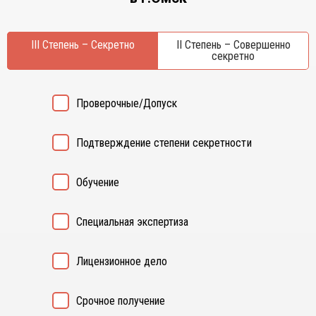
Курган
Х
Курск
Хабаровск
III Степень – Секретно
II Степень – Совершенно
Л
секретно
Ч
Липецк
Чебоксары
М
Челябинск
Проверочные/Допуск
Магнитогорск
Череповец
Махачкала
Чита
Подтверждение степени секретности
Мурманск
Я
Н
Ярославль
Обучение
Набережные Челны
Нижний Новгород
Специальная экспертиза
Нижний Тагил
Новокузнецк
Лицензионное дело
Новосибирск
Срочное получение