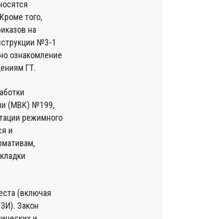
носятся
Кроме того,
риказов на
нструкции №3-1
 но ознакомление
ениям ГТ.
аботки
и (МВК) №199,
стации режимного
ся и
рмативам,
окладки
еста (включая
ЗИ). Закон
нических и