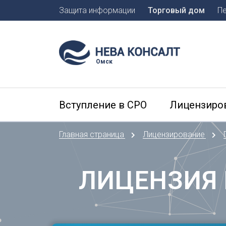
Защита информации
Торговый дом
П
Москва
Санкт-П
Омск
А
Арханге
Вступление в СРО
Лицензиро
Астраха
Б
Главная страница
Лицензирование
Барнаул
Белгоро
Брянск
ЛИЦЕНЗИЯ 
В
Владиво
Владика
Владим