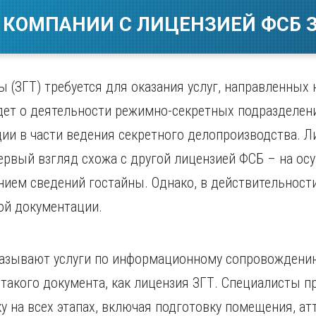
Магнитогорск
Сарато
ад
Махачкала
 КОМПАНИИ С ЛИЦЕНЗИЕЙ ФСБ З
Севаст
ж
Мурманск
Симфер
Н
Смолен
нбург
Набережные Челны
Сочи
ы (ЗГТ) требуется для оказания услуг, направленных
Нижний Новгород
Ставро
идет о деятельности режимно-секретных подразделе
Нижний Тагил
о
Новокузнецк
ии в части ведения секретного делопроизводства. Л
Новосибирск
ервый взгляд схожа с другой лицензией ФСБ – на ос
анием сведений гостайны. Однако, в действительности
ой документации.
казывают услуги по информационному сопровождени
такого документа, как лицензия ЗГТ. Специалисты 
 на всех этапах, включая подготовку помещения, ат