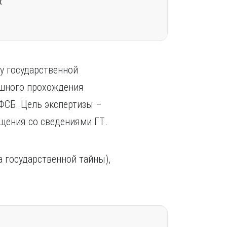
х
у государственной
ешного прохождения
ФСБ. Цель экспертизы –
щения со сведениями ГТ.
а государственной тайны),