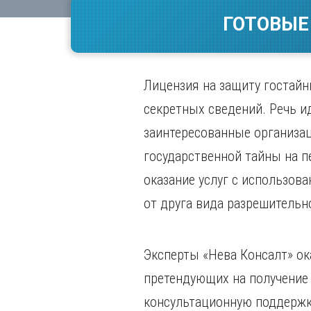
Волгогр
ГОТОВЫЕ
Вороне
Е
Екатери
Лицензия на защиту гостайн
И
секретных сведений. Речь 
Иванов
заинтересованные организац
Ижевск
государственной тайны на п
Иркутск
оказание услуг с использов
от друга вида разрешительн
Эксперты «Нева Консалт» о
претендующих на получение 
консультационную поддержку