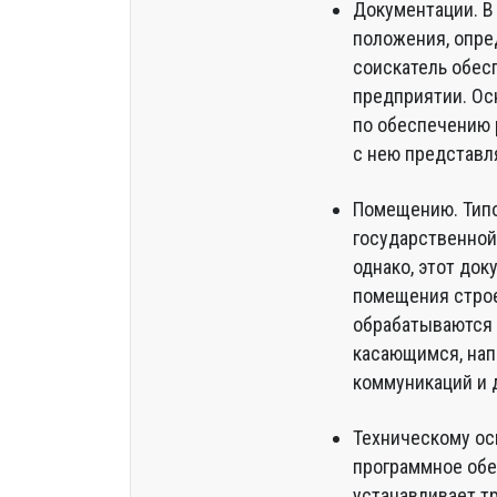
Документации. В
положения, опре
соискатель обесп
предприятии. Ос
по обеспечению 
с нею представл
Помещению. Типо
государственной
однако, этот до
помещения строе
обрабатываются 
касающимся, нап
коммуникаций и 
Техническому ос
программное обе
устанавливает т