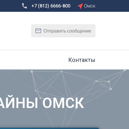
+7 (812) 6666-800
Омск
Сбросить
Т
Отправить сообщение
Тамбов
Тверь
рг
Тольятти
Томск
Контакты
Тула
Тюмень
У
Улан-Удэ
на-Дону
Ульяновск
ТАЙНЫ ОМСК
Уфа
Х
Хабаровск
к