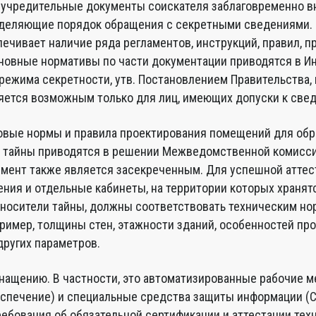
 учредительные документы соискателя заблаговременно в
деляющие порядок обращения с секретными сведениями. 
ечивает наличие ряда регламентов, инструкций, правил, п
новные нормативы по части документации приводятся в И
режима секретности, утв. Постановлением Правительства,
яется возможным только для лиц, имеющих допуски к свед
вые нормы и правила проектирования помещений для обр
 тайны приводятся в решении Межведомственной комисси
кумент также является засекреченным. Для успешной атте
ния и отдельные кабинеты, на территории которых хранят
носители тайны, должны соответствовать техническим но
ример, толщины стен, этажности зданий, особенностей пр
других параметров.
нащению. В частности, это автоматизированные рабочие м
спечение) и специальные средства защиты информации (С
ребования об обязательной сертификации и аттестации тех