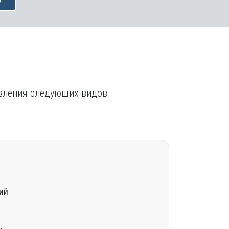
Ю
твления следующих видов
ий