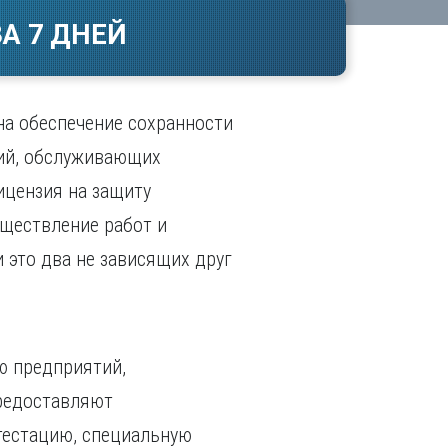
Ч
в
А 7 ДНЕЙ
ополь
Чебоксары
ополь
Челябинск
ск
Череповец
Чита
 на обеспечение сохранности
поль
Я
ний, обслуживающих
Ярославль
ицензия на защиту
уществление работ и
 это два не зависящих друг
ю предприятий,
предоставляют
тестацию, специальную