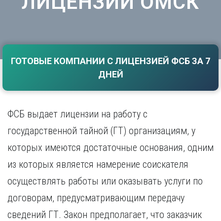
ЛИЦЕНЗИИ ОМСК
Саратов
Волгоград
Севастополь
Воронеж
Симферополь
Е
Смоленск
Екатеринбург
Сочи
ГОТОВЫЕ КОМПАНИИ С ЛИЦЕНЗИЕЙ ФСБ ЗА 7
Ставрополь
И
ДНЕЙ
Т
Иваново
Ижевск
Тамбов
Иркутск
Тверь
ФСБ выдает лицензии на работу с
Тольятти
К
государственной тайной (ГТ) организациям, у
Томск
Казань
которых имеются достаточные основания, одним
Тула
Калининград
Тюмень
из которых является намерение соискателя
Калуга
У
Кемерово
осуществлять работы или оказывать услуги по
Киров
Улан-Удэ
договорам, предусматривающим передачу
Краснодар
Ульяновск
сведений ГТ. Закон предполагает, что заказчик
Красноярск
Уфа