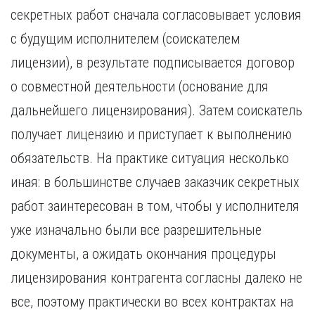
Курган
секретных работ сначала согласовывает условия
Х
Курск
с будущим исполнителем (соискателем
Хабаровск
Л
лицензии), в результате подписывается договор
Ч
Липецк
Чебоксары
о совместной деятельности (основание для
М
Челябинск
дальнейшего лицензирования). Затем соискатель
Магнитогорск
Череповец
Махачкала
получает лицензию и приступает к выполнению
Чита
Мурманск
обязательств. На практике ситуация несколько
Я
Н
Ярославль
иная: в большинстве случаев заказчик секретных
Набережные Челны
работ заинтересован в том, чтобы у исполнителя
Нижний Новгород
уже изначально были все разрешительные
Нижний Тагил
Новокузнецк
документы, а ожидать окончания процедуры
Новосибирск
лицензирования контрагента согласны далеко не
все, поэтому практически во всех контрактах на