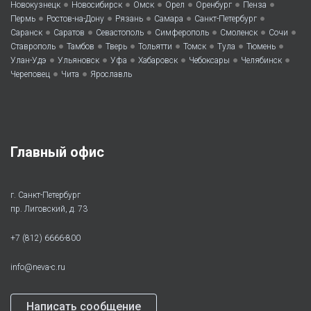
•
•
•
•
•
•
Новокузнецк
Новосибирск
Омск
Орел
Оренбург
Пенза
•
•
•
•
•
Пермь
Ростов-на-Дону
Рязань
Самара
Санкт-Петербург
•
•
•
•
•
•
Саранск
Саратов
Севастополь
Симферополь
Смоленск
Сочи
•
•
•
•
•
•
•
Ставрополь
Тамбов
Тверь
Тольятти
Томск
Тула
Тюмень
•
•
•
•
•
•
Улан-Удэ
Ульяновск
Уфа
Хабаровск
Чебоксары
Челябинск
•
•
Череповец
Чита
Ярославль
Главный офис
г. Санкт-Петербург
пр. Лиговский, д. 73
+7 (812) 6666-800
info@neva-c.ru
Написать сообщение