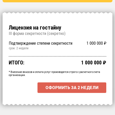
Лицензия на гостайну
I
II форма секретности (
секретно
)
Проверочные/Допуск
Подтверждение степени секретности
1 000 000
150 000
₽
₽
срок: 2.5 месяца
срок: 2 недели
Обучение
Специальная экспертиза
Лицензионное дело
Срочное получение
200 000
250 000
700 000
60 000
₽
₽
₽
₽
срок: 2 недели
срок: 2 недели
срок: 2 месяца
ИТОГО:
1 000 000
₽
Промежуточный итог:
15000
₽
Ваша персональна скидка
-
15000
₽
* Внесение взносов и оплата услуг производятся строго с расчетного счета
организации.
ОФОРМИТЬ ЗА
2 НЕДЕЛИ