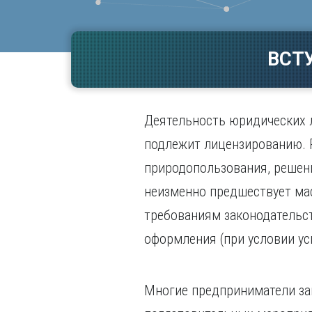
Волгогр
Вороне
ВСТ
Е
Екатери
И
Деятельность юридических л
Иванов
Ижевск
подлежит лицензированию. 
Иркутск
природопользования, решен
неизменно предшествует ма
требованиям законодательст
оформления (при условии ус
Многие предприниматели заи