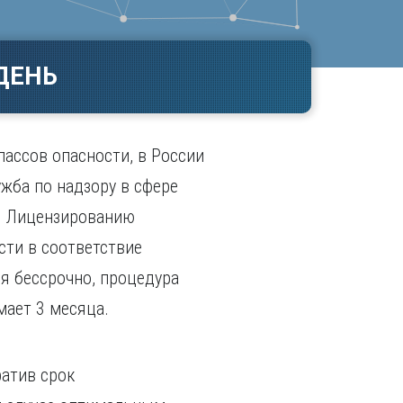
Ч
в
ополь
Чебоксары
ополь
Челябинск
ДЕНЬ
ск
Череповец
Чита
поль
Я
лассов опасности, в России
Ярославль
ба по надзору в сфере
к. Лицензированию
ти в соответствие
я бессрочно, процедура
мает 3 месяца.
ратив срок