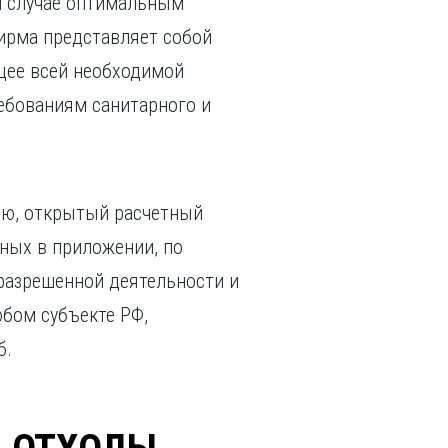
ом случае оптимальным
ирма представляет собой
щее всей необходимой
ребованиям санитарного и
ию, открытый расчетный
нных в приложении, по
разрешенной деятельности и
юбом субъекте РФ,
б.