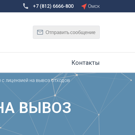
+7 (812) 6666-800
Омск
Сбросить
Т
Отправить сообщение
Тамбов
Тверь
рг
Тольятти
Томск
Контакты
Тула
Тюмень
 с лицензией на вывоз отходов
У
Улан-Удэ
на-Дону
Ульяновск
НА ВЫВОЗ
Уфа
Х
Хабаровск
к