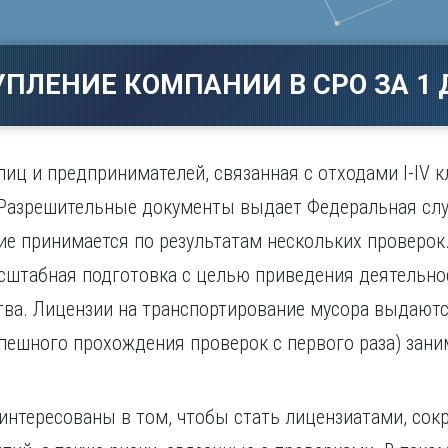
Магнитогорск
Сарато
ад
Махачкала
Севаст
ж
Мурманск
Симфер
УПЛЕНИЕ КОМПАНИИ В СРО ЗА 1 
Н
Смолен
нбург
Набережные Челны
Сочи
Нижний Новгород
Ставро
Нижний Тагил
иц и предпринимателей, связанная с отходами I-IV к
о
Новокузнецк
Разрешительные документы выдает Федеральная служ
Новосибирск
ие принимается по результатам нескольких проверо
сштабная подготовка с целью приведения деятельнос
ва. Лицензии на транспортирование мусора выдаютс
пешного прохождения проверок с первого раза) зани
нтересованы в том, чтобы стать лицензиатами, сок