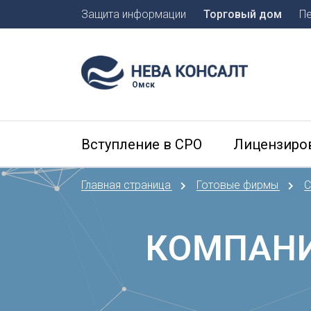
Защита информации
Торговый дом
П
Москва
Санкт-П
Омск
А
Арханге
Вступление в СРО
Лицензиро
Астраха
Б
Главная страница
Готовые фирмы
С
Барнаул
Белгоро
Брянск
КОМПАНИ
В
Владиво
Владика
Владим