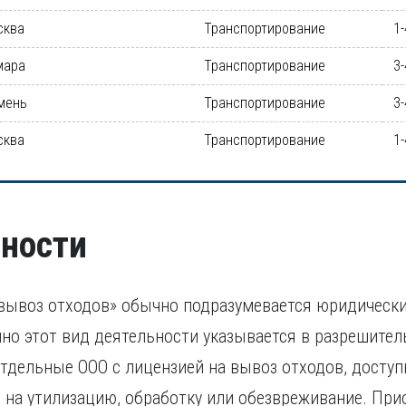
сква
Транспортирование
1-
мара
Транспортирование
3-
мень
Транспортирование
3-
сква
Транспортирование
1-
ности
вывоз отходов» обычно подразумевается юридически
но этот вид деятельности указывается в разрешител
тдельные ООО с лицензией на вывоз отходов, доступ
на утилизацию, обработку или обезвреживание. При