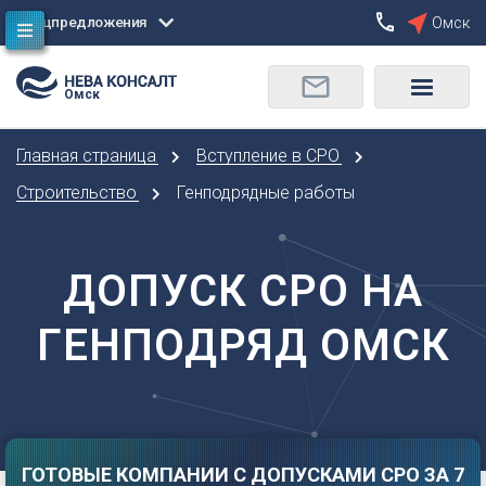
Спецпредложения
Омск
Сбросить
Омск
О
Москва
Санкт-Петербург
Омск
Главная страница
Вступление в СРО
Орел
А
Оренбург
Строительство
Генподрядные работы
Архангельск
П
Астрахань
Пенза
ДОПУСК СРО НА
Б
Пермь
Барнаул
Р
ГЕНПОДРЯД ОМСК
Белгород
Ростов-на-Дону
Брянск
Рязань
В
С
Владивосток
Самара
Владикавказ
ГОТОВЫЕ КОМПАНИИ С ДОПУСКАМИ СРО ЗА 7
Саранск
Владимир