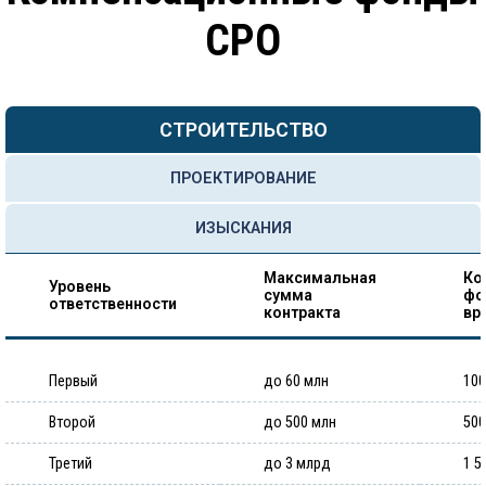
СРО
СТРОИТЕЛЬСТВО
ПРОЕКТИРОВАНИЕ
ИЗЫСКАНИЯ
Максимальная
Ко
Уровень
сумма
фо
ответственности
контракта
вр
Первый
до 60 млн
100
Второй
до 500 млн
500
Третий
до 3 млрд
1 5