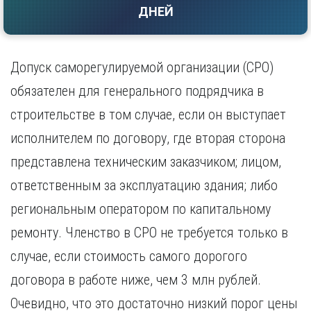
ДНЕЙ
Саратов
Волгоград
Севастополь
Воронеж
Симферополь
Е
Смоленск
Допуск саморегулируемой организации (СРО)
Екатеринбург
Сочи
обязателен для генерального подрядчика в
Ставрополь
И
строительстве в том случае, если он выступает
Т
Иваново
исполнителем по договору, где вторая сторона
Ижевск
Тамбов
Иркутск
Тверь
представлена техническим заказчиком; лицом,
Тольятти
К
ответственным за эксплуатацию здания; либо
Томск
Казань
региональным оператором по капитальному
Тула
Калининград
Тюмень
ремонту. Членство в СРО не требуется только в
Калуга
У
Кемерово
случае, если стоимость самого дорогого
Киров
Улан-Удэ
договора в работе ниже, чем 3 млн рублей.
Краснодар
Ульяновск
Красноярск
Очевидно, что это достаточно низкий порог цены
Уфа