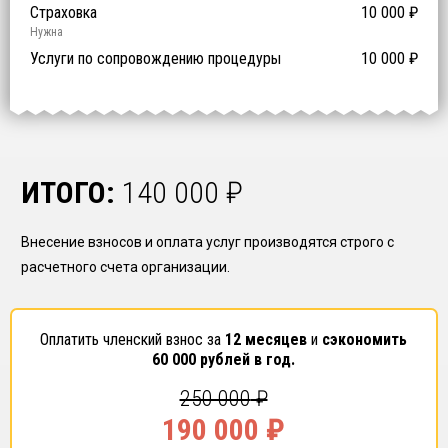
Предоставление специалистов НРС
Сертификат ISO 9001
Сертификат ISO 14001
Сертификат OHSAS 18001
Страховка
14 500
14 500
14 500
10 000
0
₽
₽
₽
₽
₽
0
ISO 9001
ISO 14001
OHSAS 18001
Нужна
₽ за человека
Услуги по сопровождению процедуры
10 000
₽
ИТОГО:
140 000
₽
Внесение взносов и оплата услуг производятся строго с
расчетного счета организации.
Оплатить членский взнос за
12 месяцев
и
сэкономить
60 000
рублей в год.
250 000
₽
190 000
₽