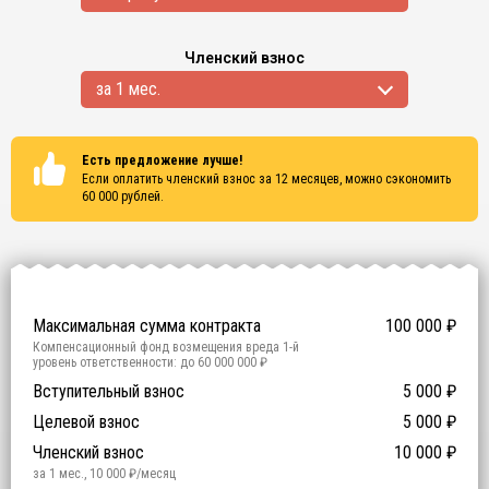
Членский взнос
за 1 мес.
Есть предложение лучше!
Если оплатить членский взнос за 12 месяцев, можно сэкономить
60 000
рублей.
Сертификаты
ISO 9001
ISO 14001
OHSAS 18001
Максимальная сумма контракта
100 000
₽
Компенсационный фонд возмещения вреда
1
-й
уровень ответственности:
до 60 000 000 ₽
Участие в гос. тендерах и аукционах
Вступительный взнос
5 000
0
₽
₽
Компенсационный фонд договорных обязательств
0
-
Целевой взнос
5 000
₽
й уровень ответственности:
Не требуется
Членский взнос
10 000
₽
за 1 мес.
,
10 000
₽/месяц