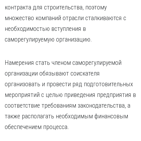
Курган
контракта для строительства, поэтому
Х
Курск
Хабаровск
множество компаний отрасли сталкиваются с
Л
Ч
необходимостью вступления в
Липецк
Чебоксары
саморегулируемую организацию.
М
Челябинск
Магнитогорск
Череповец
Махачкала
Чита
Намерения стать членом саморегулируемой
Мурманск
Я
организации обязывают соискателя
Н
Ярославль
организовать и провести ряд подготовительных
Набережные Челны
мероприятий с целью приведения предприятия в
Нижний Новгород
Нижний Тагил
соответствие требованиям законодательства, а
Новокузнецк
также располагать необходимым финансовым
Новосибирск
обеспечением процесса.