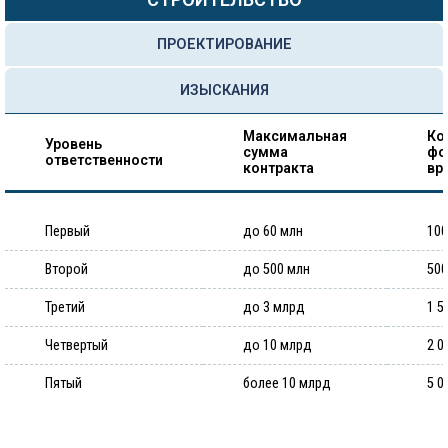
ПРОЕКТИРОВАНИЕ
ИЗЫСКАНИЯ
Максимальная
Ко
Уровень
сумма
фо
ответственности
контракта
вр
Первый
до 60 млн
100
Второй
до 500 млн
500
Третий
до 3 млрд
1 5
Четвертый
до 10 млрд
2 0
Пятый
более 10 млрд
5 0