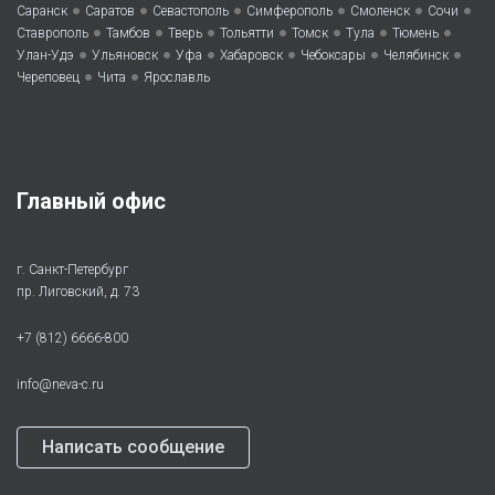
•
•
•
•
•
•
Саранск
Саратов
Севастополь
Симферополь
Смоленск
Сочи
•
•
•
•
•
•
•
Ставрополь
Тамбов
Тверь
Тольятти
Томск
Тула
Тюмень
•
•
•
•
•
•
Улан-Удэ
Ульяновск
Уфа
Хабаровск
Чебоксары
Челябинск
•
•
Череповец
Чита
Ярославль
Главный офис
г. Санкт-Петербург
пр. Лиговский, д. 73
+7 (812) 6666-800
info@neva-c.ru
Написать сообщение