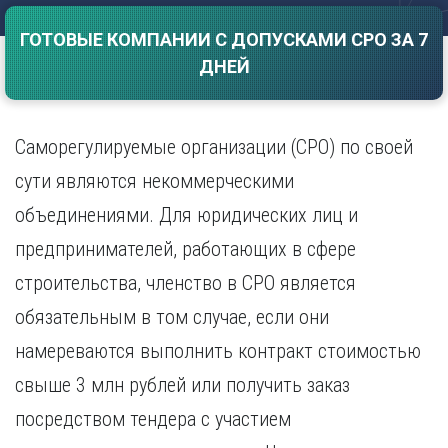
Саратов
Волгоград
ГОТОВЫЕ КОМПАНИИ С ДОПУСКАМИ СРО ЗА 7
Севастополь
Воронеж
ДНЕЙ
Симферополь
Е
Смоленск
Екатеринбург
Сочи
Ставрополь
Саморегулируемые организации (СРО) по своей
И
Т
Иваново
сути являются некоммерческими
Ижевск
Тамбов
объединениями. Для юридических лиц и
Иркутск
Тверь
предпринимателей, работающих в сфере
Тольятти
К
Томск
строительства, членство в СРО является
Казань
Тула
Калининград
обязательным в том случае, если они
Тюмень
Калуга
намереваются выполнить контракт стоимостью
У
Кемерово
свыше 3 млн рублей или получить заказ
Киров
Улан-Удэ
Краснодар
Ульяновск
посредством тендера с участием
Красноярск
Уфа