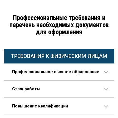
Профессиональные требования и
перечень необходимых документов
для оформления
ТРЕБОВАНИЯ К ФИЗИЧЕСКИМ ЛИЦАМ
Профессиональное высшее образование
По направлению строительства, изысканий или
Стаж работы
проектирования.
В организации соответствующего профиля – 10 лет
Повышение квалификации
или больше, 3 года из которых – на руководящей
должности.
Пройденное гражданином по меньшей мере один