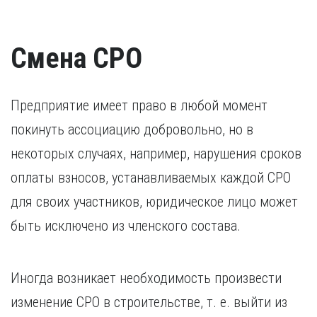
свидетельства о признании иностранного образования.
наказания.
Разрешение на работу (если кандидат –
Удостоверение о повышении квалификации.
иностранный гражданин).
Удостоверение, подтверждающее факт повышения
Смена СРО
квалификации в течение последних пяти лет. В случае,
если повышение квалификации проходило за пределами
России, требуется копия свидетельства о признании
иностранного образования.
Предприятие имеет право в любой момент
покинуть ассоциацию добровольно, но в
некоторых случаях, например, нарушения сроков
оплаты взносов, устанавливаемых каждой СРО
для своих участников, юридическое лицо может
быть исключено из членского состава.
Иногда возникает необходимость произвести
изменение СРО в строительстве, т. е. выйти из