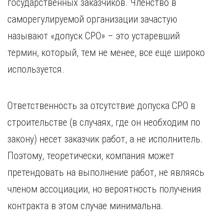
государственных заказчиков. Членство в
Курган
Х
Курск
саморегулируемой организации зачастую
Хабаровск
Л
называют «допуск СРО» – это устаревший
Ч
Липецк
термин, который, тем не менее, все еще широко
Чебоксары
М
используется.
Челябинск
Магнитогорск
Череповец
Махачкала
Чита
Мурманск
Ответственность за отсутствие допуска СРО в
Я
Н
строительстве (в случаях, где он необходим по
Ярославль
Набережные Челны
закону) несет заказчик работ, а не исполнитель.
Нижний Новгород
Поэтому, теоретически, компания может
Нижний Тагил
претендовать на выполнение работ, не являясь
Новокузнецк
Новосибирск
членом ассоциации, но вероятность получения
контракта в этом случае минимальна.